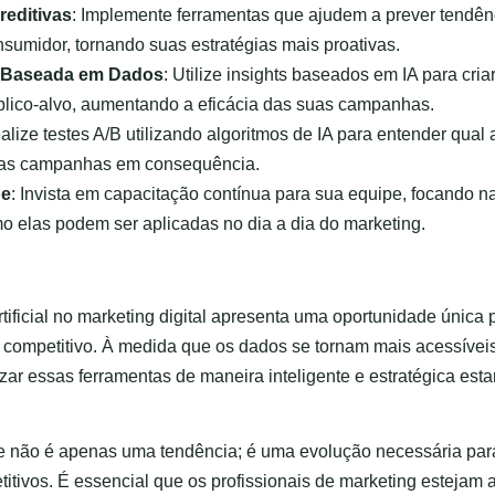
reditivas
: Implemente ferramentas que ajudem a prever tendê
umidor, tornando suas estratégias mais proativas.
 Baseada em Dados
: Utilize insights baseados em IA para cri
blico-alvo, aumentando a eficácia das suas campanhas.
ealize testes A/B utilizando algoritmos de IA para entender qua
suas campanhas em consequência.
pe
: Invista em capacitação contínua para sua equipe, focando
mo elas podem ser aplicadas no dia a dia do marketing.
rtificial no marketing digital apresenta uma oportunidade única
ompetitivo. À medida que os dados se tornam mais acessíveis
ar essas ferramentas de maneira inteligente e estratégica est
ente não é apenas uma tendência; é uma evolução necessária pa
titivos. É essencial que os profissionais de marketing estejam 