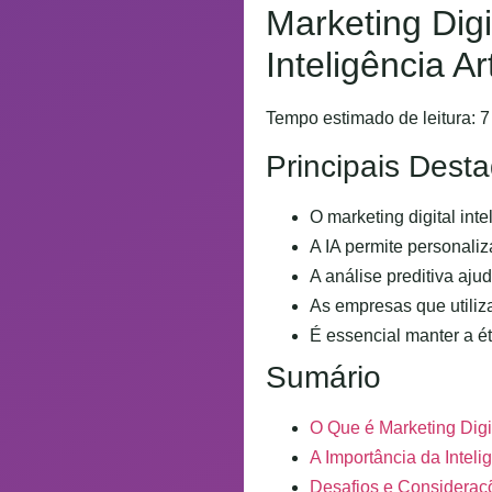
Marketing Dig
Inteligência Art
Tempo estimado de leitura: 7
Principais Dest
O marketing digital int
A IA permite personali
A análise preditiva aj
As empresas que utiliz
É essencial manter a é
Sumário
O Que é Marketing Digit
A Importância da Intelig
Desafios e Consideraçõ