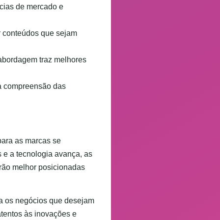
ncias de mercado e
ar conteúdos que sejam
l abordagem traz melhores
 na compreensão das
 para as marcas se
 e a tecnologia avança, as
arão melhor posicionadas
ra os negócios que desejam
atentos às inovações e